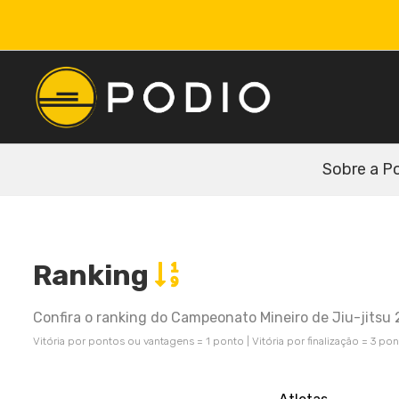
Sobre a P
Ranking
Confira o ranking do Campeonato Mineiro de Jiu-jitsu 2
Vitória por pontos ou vantagens = 1 ponto | Vitória por finalização = 3 po