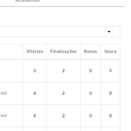
Academias
Vitórias
Finalizações
Bonus
Score
5
2
0
9
asil
4
2
0
8
asil
4
2
0
8