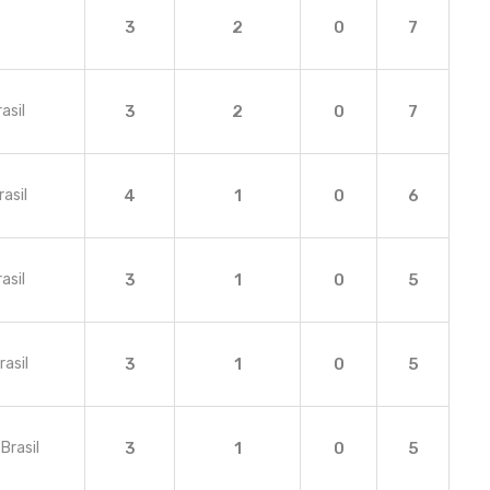
3
2
0
7
asil
3
2
0
7
rasil
4
1
0
6
asil
3
1
0
5
rasil
3
1
0
5
Brasil
3
1
0
5