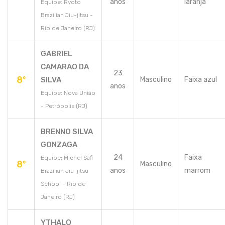
anos
laranja
Equipe: Ryoto
Brazilian Jiu-jitsu -
Rio de Janeiro (RJ)
GABRIEL
CAMARAO DA
23
8º
SILVA
Masculino
Faixa azul
anos
Equipe: Nova União
- Petrópolis (RJ)
BRENNO SILVA
GONZAGA
24
Faixa
Equipe: Michel Safi
8º
Masculino
anos
marrom
Brazilian Jiu-jitsu
School - Rio de
Janeiro (RJ)
YTHALO