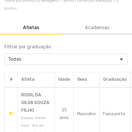
Vitória por pontos ou vantagens = 1 ponto | Vitória por finalização = 3
pontos
Atletas
Academias
Filtrar por graduação
#
Atleta
Idade
Sexo
Graduação
ROSIL DA
SILVA SOUZA
FILHO
25
1º
Masculino
Faixa preta
anos
Equipe: Gracie
Kore - Rio de