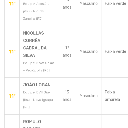
11º
Masculino
Faixa verde
Equipe: Atos Jiu-
anos
jitsu - Rio de
Janeiro (RJ)
NICOLLAS
CORRÊA
CABRAL DA
17
11º
Masculino
Faixa verde
SILVA
anos
Equipe: Nova União
- Petrópolis (RJ)
JOÃO LOGAN
13
Faixa
Equipe: BVH Jiu-
11º
Masculino
anos
amarela
jitsu - Nova Iguaçu
(RJ)
ROMULO