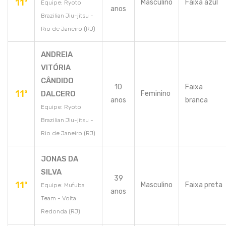
11º
Masculino
Faixa azul
Equipe: Ryoto
anos
Brazilian Jiu-jitsu -
Rio de Janeiro (RJ)
ANDREIA
VITÓRIA
CÂNDIDO
10
Faixa
11º
DALCERO
Feminino
anos
branca
Equipe: Ryoto
Brazilian Jiu-jitsu -
Rio de Janeiro (RJ)
JONAS DA
SILVA
39
11º
Masculino
Faixa preta
Equipe: Mufuba
anos
Team - Volta
Redonda (RJ)