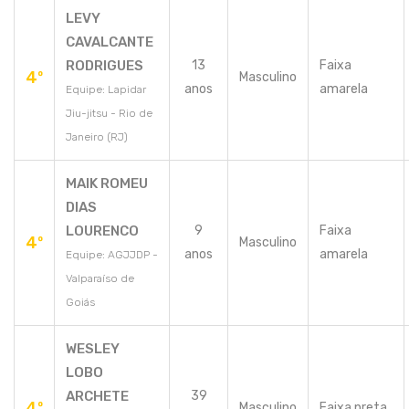
LEVY
CAVALCANTE
RODRIGUES
13
Faixa
4º
Masculino
anos
amarela
Equipe: Lapidar
Jiu-jitsu - Rio de
Janeiro (RJ)
MAIK ROMEU
DIAS
LOURENCO
9
Faixa
4º
Masculino
anos
amarela
Equipe: AGJJDP -
Valparaíso de
Goiás
WESLEY
LOBO
ARCHETE
39
4º
Masculino
Faixa preta