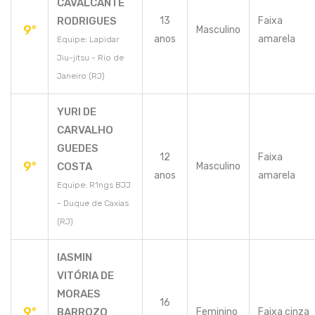
CAVALCANTE
RODRIGUES
13
Faixa
9º
Masculino
anos
amarela
Equipe: Lapidar
Jiu-jitsu - Rio de
Janeiro (RJ)
YURI DE
CARVALHO
GUEDES
12
Faixa
9º
COSTA
Masculino
anos
amarela
Equipe: R1ngs BJJ
- Duque de Caxias
(RJ)
IASMIN
VITÓRIA DE
MORAES
16
9º
BARROZO
Feminino
Faixa cinza