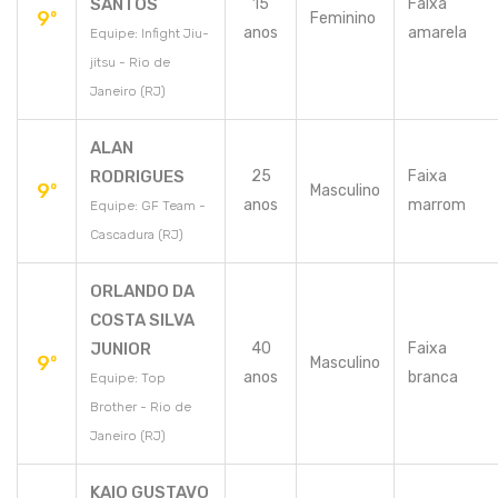
SANTOS
15
Faixa
9º
Feminino
anos
amarela
Equipe: Infight Jiu-
jitsu - Rio de
Janeiro (RJ)
ALAN
RODRIGUES
25
Faixa
9º
Masculino
anos
marrom
Equipe: GF Team -
Cascadura (RJ)
ORLANDO DA
COSTA SILVA
JUNIOR
40
Faixa
9º
Masculino
anos
branca
Equipe: Top
Brother - Rio de
Janeiro (RJ)
KAIO GUSTAVO