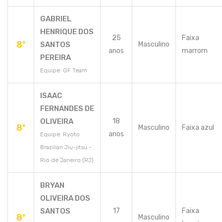
GABRIEL
HENRIQUE DOS
25
Faixa
8º
SANTOS
Masculino
anos
marrom
PEREIRA
Equipe: GF Team
ISAAC
FERNANDES DE
OLIVEIRA
18
8º
Masculino
Faixa azul
anos
Equipe: Ryoto
Brazilian Jiu-jitsu -
Rio de Janeiro (RJ)
BRYAN
OLIVEIRA DOS
SANTOS
17
Faixa
8º
Masculino