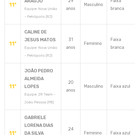
ARAÚJO
29
Faixa
11º
Masculino
anos
branca
Equipe: Nova União
- Petrópolis (RJ)
CALINE DE
JESUS MATOS
31
Faixa
11º
Feminino
anos
branca
Equipe: Nova União
- Petrópolis (RJ)
JOÃO PEDRO
ALMEIDA
20
11º
LOPES
Masculino
Faixa azul
anos
Equipe: ZR Team -
João Pessoa (PB)
GABRIELE
LORENA DIAS
24
11º
DA SILVA
Feminino
Faixa azul