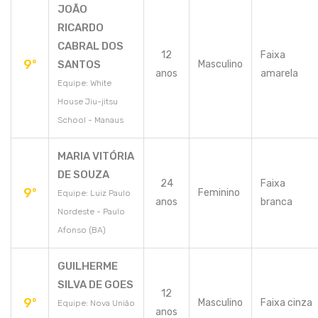
JOÃO
RICARDO
CABRAL DOS
12
Faixa
9º
SANTOS
Masculino
anos
amarela
Equipe: White
House Jiu-jitsu
School - Manaus
MARIA VITÓRIA
DE SOUZA
24
Faixa
9º
Feminino
Equipe: Luiz Paulo
anos
branca
Nordeste - Paulo
Afonso (BA)
GUILHERME
SILVA DE GOES
12
9º
Masculino
Faixa cinza
Equipe: Nova União
anos