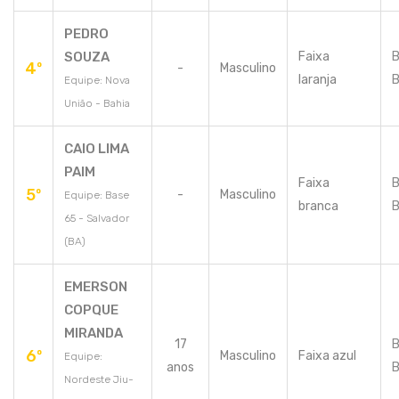
PEDRO
SOUZA
Faixa
B
4º
-
Masculino
laranja
B
Equipe: Nova
União - Bahia
CAIO LIMA
PAIM
Faixa
B
5º
-
Masculino
Equipe: Base
branca
B
65 - Salvador
(BA)
EMERSON
COPQUE
MIRANDA
17
B
6º
Masculino
Faixa azul
Equipe:
anos
B
Nordeste Jiu-