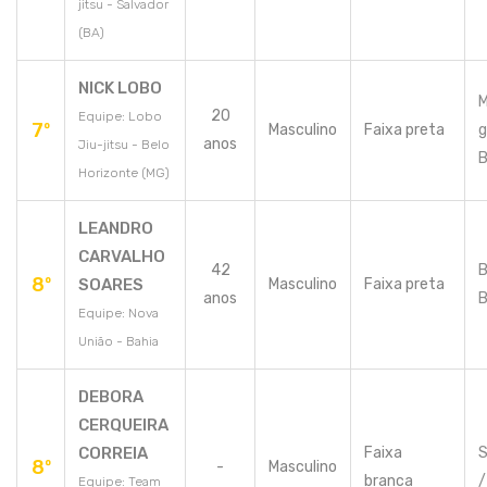
jitsu - Salvador
(BA)
NICK LOBO
M
20
Equipe: Lobo
7º
Masculino
Faixa preta
g
anos
Jiu-jitsu - Belo
B
Horizonte (MG)
LEANDRO
CARVALHO
42
B
8º
SOARES
Masculino
Faixa preta
anos
B
Equipe: Nova
União - Bahia
DEBORA
CERQUEIRA
CORREIA
Faixa
S
8º
-
Masculino
branca
/
Equipe: Team