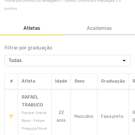
Vitória por pontos ou vantagens = 1 ponto | Vitória por finalização = 3
pontos
Atletas
Academias
Filtrar por graduação
#
Atleta
Idade
Sexo
Graduação
RAFAEL
TRABUCO
22
B
Equipe: Gracie
1º
Masculino
Faixa preta
anos
B
Barra - Felipe
Preguiça/Nova