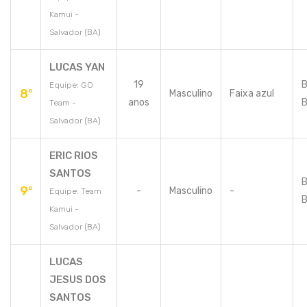
Kamui -
Salvador (BA)
LUCAS YAN
19
B
Equipe: GO
8º
Masculino
Faixa azul
anos
B
Team -
Salvador (BA)
ERIC RIOS
SANTOS
B
9º
-
Masculino
-
Equipe: Team
B
Kamui -
Salvador (BA)
LUCAS
JESUS DOS
SANTOS