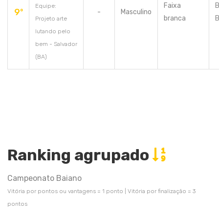
Faixa
B
Equipe:
9º
-
Masculino
branca
B
Projeto arte
lutando pelo
bem - Salvador
(BA)
Ranking agrupado
Campeonato Baiano
Vitória por pontos ou vantagens = 1 ponto | Vitória por finalização = 3
pontos