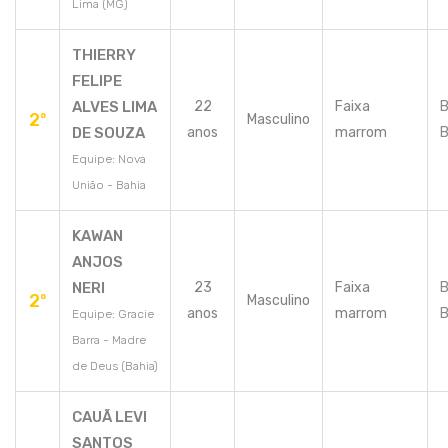
Lima (MG)
THIERRY
FELIPE
ALVES LIMA
22
Faixa
B
2º
Masculino
DE SOUZA
anos
marrom
B
Equipe: Nova
União - Bahia
KAWAN
ANJOS
NERI
23
Faixa
B
2º
Masculino
anos
marrom
B
Equipe: Gracie
Barra - Madre
de Deus (Bahia)
CAUÃ LEVI
SANTOS