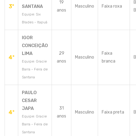
19
B
3º
SANTANA
Masculino
Faixa roxa
anos
B
Equipe: Six
Blades - Itapuã
IGOR
CONCEIÇÃO
LIMA
29
Faixa
4º
Masculino
B
anos
branca
Equipe: Gracie
Barra - Feira de
Santana
PAULO
CESAR
JAPA
31
4º
Masculino
Faixa preta
B
anos
Equipe: Gracie
Barra - Feira de
Santana