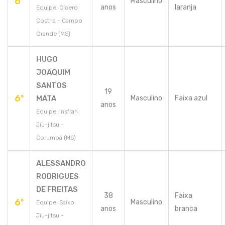
6º
Masculino
anos
laranja
Equipe: Cícero
Costha - Campo
Grande (MS)
HUGO
JOAQUIM
SANTOS
19
6º
MATA
Masculino
Faixa azul
anos
Equipe: Insfran
Jiu-jitsu -
Corumbá (MS)
ALESSANDRO
RODRIGUES
DE FREITAS
38
Faixa
6º
Masculino
Equipe: Saiko
anos
branca
Jiu-jitsu -