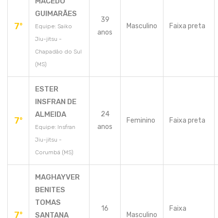
MACEDO
GUIMARÃES
39
7º
Masculino
Faixa preta
Equipe: Saiko
anos
Jiu-jitsu -
Chapadão do Sul
(MS)
ESTER
INSFRAN DE
ALMEIDA
24
7º
Feminino
Faixa preta
anos
Equipe: Insfran
Jiu-jitsu -
Corumbá (MS)
MAGHAYVER
BENITES
TOMAS
16
Faixa
7º
SANTANA
Masculino