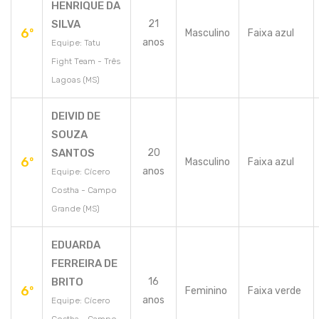
HENRIQUE DA
SILVA
21
6º
Masculino
Faixa azul
anos
Equipe: Tatu
Fight Team - Três
Lagoas (MS)
DEIVID DE
SOUZA
SANTOS
20
6º
Masculino
Faixa azul
anos
Equipe: Cícero
Costha - Campo
Grande (MS)
EDUARDA
FERREIRA DE
BRITO
16
6º
Feminino
Faixa verde
anos
Equipe: Cícero