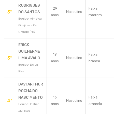
RODRIGUES
29
Faixa
3º
DO SANTOS
Masculino
anos
marrom
Equipe: Almeida
Jiu-jitsu - Campo
Grande (MS)
ERICK
GUILHERME
19
Faixa
3º
LIMA AVALO
Masculino
anos
branca
Equipe: De La
Riva
DAVI ARTHUR
ROCHA DO
NASCIMENTO
13
Faixa
4º
Masculino
anos
amarela
Equipe: Insfran
Jiu-jitsu -