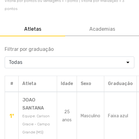
Vitória por pontos ou vantagens = 1 ponto | Vitória por finalização = 3
pontos
Atletas
Academias
Filtrar por graduação
#
Atleta
Idade
Sexo
Graduação
JOAO
SANTANA
25
1º
Masculino
Faixa azul
Equipe: Carlson
anos
Gracie - Campo
Grande (MS)