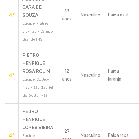
JARA DE
18
4º
SOUZA
Masculino
Faixa azul
anos
Equipe: Fratres
Jiu-jitsu - Campo
Grande (MS)
PIETRO
HENRIQUE
ROSA ROLIM
12
Faixa
4º
Masculino
anos
laranja
Equipe: SL Jiu-
jitsu - São Gabriel
do Oeste (MS)
PEDRO
HENRIQUE
LOPES VIEIRA
27
4º
Masculino
Faixa roxa
Equipe: