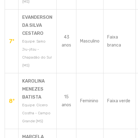
(MS)
EVANDERSON
DA SILVA
CESTARO
43
Faixa
7º
Masculino
Equipe: Saiko
anos
branca
Jiu-jitsu -
Chapadão do Sul
(MS)
KAROLINA
MENEZES
BATISTA
15
8º
Feminino
Faixa verde
anos
Equipe: Cícero
Costha - Campo
Grande (MS)
MARCELA