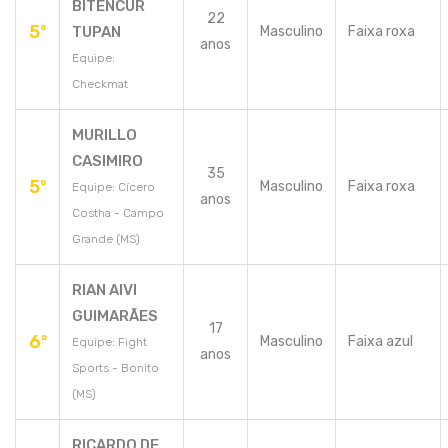
BITENCUR
22
5º
TUPAN
Masculino
Faixa roxa
anos
Equipe:
Checkmat
MURILLO
CASIMIRO
35
5º
Masculino
Faixa roxa
Equipe: Cícero
anos
Costha - Campo
Grande (MS)
RIAN AIVI
GUIMARÃES
17
6º
Masculino
Faixa azul
Equipe: Fight
anos
Sports - Bonito
(MS)
RICARDO DE