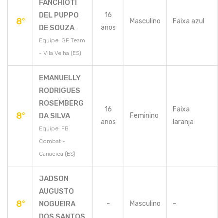
FANCHIOTI
DEL PUPPO
16
8º
Masculino
Faixa azul
DE SOUZA
anos
Equipe: GF Team
- Vila Velha (ES)
EMANUELLY
RODRIGUES
ROSEMBERG
16
Faixa
8º
DA SILVA
Feminino
anos
laranja
Equipe: FB
Combat -
Cariacica (ES)
JADSON
AUGUSTO
8º
NOGUEIRA
-
Masculino
-
DOS SANTOS