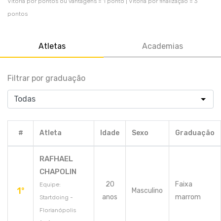
Vitória por pontos ou vantagens = 1 ponto | Vitória por finalização = 3
pontos
Atletas
Academias
Filtrar por graduação
#
Atleta
Idade
Sexo
Graduação
RAFHAEL
CHAPOLIN
20
Faixa
Equipe:
1º
Masculino
anos
marrom
Startdoing -
Florianópolis