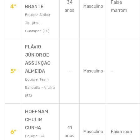
34
Faixa
4º
BRANTE
Masculino
anos
marrom
Equipe: Striker
Jiu-jitsu -
Guarapari (ES)
FLÁVIO
JÚNIOR DE
ASSUNÇÃO
5º
ALMEIDA
-
Masculino
-
Equipe: Team
Balloutta - Vitória
(ES)
HOFFMAM
CHULIM
CUNHA
41
6º
Masculino
Faixa roxa
anos
Equipe: GA