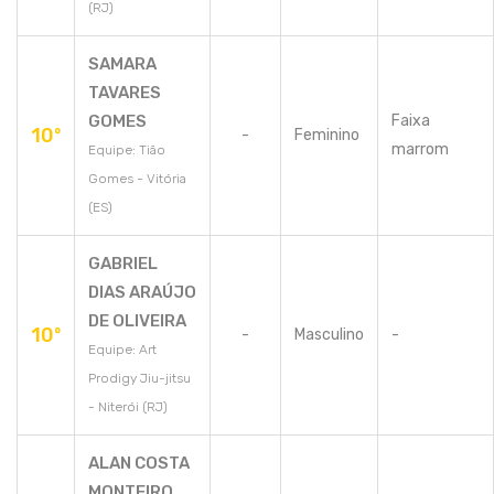
(RJ)
SAMARA
TAVARES
GOMES
Faixa
10º
-
Feminino
marrom
Equipe: Tião
Gomes - Vitória
(ES)
GABRIEL
DIAS ARAÚJO
DE OLIVEIRA
10º
-
Masculino
-
Equipe: Art
Prodigy Jiu-jitsu
- Niterói (RJ)
ALAN COSTA
MONTEIRO