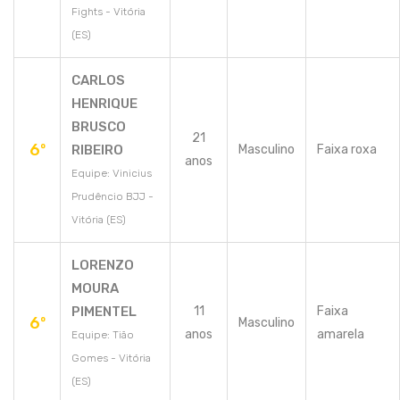
Fights - Vitória
(ES)
CARLOS
HENRIQUE
BRUSCO
21
6º
RIBEIRO
Masculino
Faixa roxa
anos
Equipe: Vinicius
Prudêncio BJJ -
Vitória (ES)
LORENZO
MOURA
PIMENTEL
11
Faixa
6º
Masculino
anos
amarela
Equipe: Tião
Gomes - Vitória
(ES)