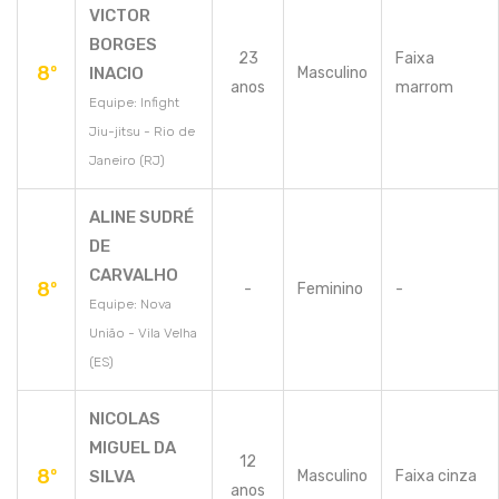
VICTOR
BORGES
23
Faixa
8º
INACIO
Masculino
anos
marrom
Equipe: Infight
Jiu-jitsu - Rio de
Janeiro (RJ)
ALINE SUDRÉ
DE
CARVALHO
8º
-
Feminino
-
Equipe: Nova
União - Vila Velha
(ES)
NICOLAS
MIGUEL DA
12
8º
SILVA
Masculino
Faixa cinza
anos