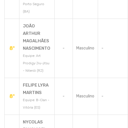
Porto Seguro
(BA)
JOÃO
ARTHUR
MAGALHÃES
8º
NASCIMENTO
-
Masculino
-
Equipe: Art
Prodigy Jiu-jitsu
- Niterói (RJ)
FELIPE LYRA
MARTINS
8º
-
Masculino
-
Equipe: B-Clan -
Vitória (ES)
NYCOLAS