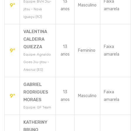
13
Faixa
Equipe: BVH Jiu-
9º
Masculino
anos
amarela
jitsu - Nova
Iguaçu (RJ)
VALENTINA
CALDEIRA
QUIEZZA
13
Faixa
9º
Feminino
anos
amarela
Equipe: Agnaldo
Goes Jiu-jitsu -
Aracruz (ES)
GABRIEL
RODRIGUES
13
Faixa
9º
Masculino
MORAES
anos
amarela
Equipe: GF Team
KATHERINY
BRUNO