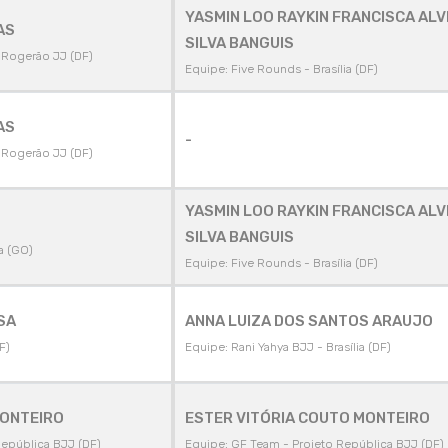
YASMIN LOO RAYKIN FRANCISCA ALV
AS
SILVA BANGUIS
- Rogerão JJ (DF)
Equipe: Five Rounds - Brasília (DF)
AS
-
- Rogerão JJ (DF)
YASMIN LOO RAYKIN FRANCISCA ALV
SILVA BANGUIS
a (GO)
Equipe: Five Rounds - Brasília (DF)
SA
ANNA LUIZA DOS SANTOS ARAUJO
F)
Equipe: Rani Yahya BJJ - Brasília (DF)
MONTEIRO
ESTER VITÓRIA COUTO MONTEIRO
República BJJ (DF)
Equipe: GF Team - Projeto República BJJ (DF)