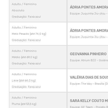
Adulto / Feminino
ÁDRIA PONTES AMOR
Absoluto
Equipe: Juquinha Jiu-jitsu 
Graduação: Faixa azul
Adulto / Feminino
ÁDRIA PONTES AMOR
Meio Pesado (até 74,0 kg)
Equipe: Juquinha Jiu-jitsu 
Graduação: Faixa azul
Adulto / Feminino
GEOVANNA PINHEIRO
Médio (até 69,0 kg)
Equipe: Atrium BJJ - Goiâni
Graduação: Faixa azul
Adulto / Feminino
VALÉRIA DIAS DE SOU
Leve (até 64,0 kg)
Equipe: The Way - Brasília (D
Graduação: Faixa azul
Adulto / Feminino
SARA KELLY COUTO 
Pluma (até 53,5 kg)
Equipe: GF Team - Projeto 