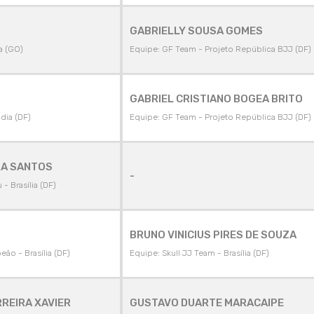
GABRIELLY SOUSA GOMES
a (GO)
Equipe: GF Team - Projeto República BJJ (DF)
GABRIEL CRISTIANO BOGEA BRITO
ndia (DF)
Equipe: GF Team - Projeto República BJJ (DF)
RA SANTOS
-
 - Brasília (DF)
BRUNO VINICIUS PIRES DE SOUZA
ão - Brasília (DF)
Equipe: Skull JJ Team - Brasília (DF)
REIRA XAVIER
GUSTAVO DUARTE MARACAIPE