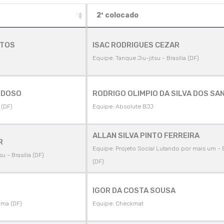
2º colocado
NTOS
ISAC RODRIGUES CEZAR
Equipe: Tanque Jiu-jitsu - Brasília (DF)
RDOSO
RODRIGO OLIMPIO DA SILVA DOS SA
 (DF)
Equipe: Absolute BJJ
ALLAN SILVA PINTO FERREIRA
R
Equipe: Projeto Social Lutando por mais um - B
u - Brasília (DF)
(DF)
IGOR DA COSTA SOUSA
ama (DF)
Equipe: Checkmat