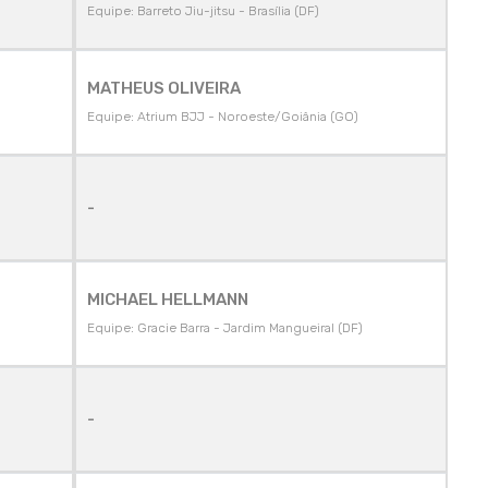
Equipe: Barreto Jiu-jitsu - Brasília (DF)
MATHEUS OLIVEIRA
Equipe: Atrium BJJ - Noroeste/Goiânia (GO)
-
MICHAEL HELLMANN
Equipe: Gracie Barra - Jardim Mangueiral (DF)
-