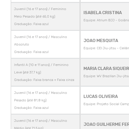
Juvenil (16 e 17 anos) / Feminino
ISABELA CRISTINA
Meio Pesado (até 65,0 kg)
Equipe: Atrium BJJ - Goiâni
Graduação: Faixa azul
Juvenil (16 e 17 anos) / Masculino
JOAO MESQUITA
Absoluto
Equipe: CEI Jiu-jitsu - Ceilâ
Graduação: Faixa azul
Infantil A (10 e 11 anos) / Feminino
MARIA CLARA SIQUEI
Leve (até 37,7 kg)
Equipe: WV Brazilian Jiu-jitsu
Graduação: Faixa branca + Faixa cinza
Juvenil (16 e 17 anos) / Masculino
LUCAS OLIVEIRA
Pesado (até 81,8 kg)
Equipe: Projeto Social Campe
Graduação: Faixa azul
Juvenil (16 e 17 anos) / Masculino
JOAO GUILHERME FER
Médio (até 71,5 kg)