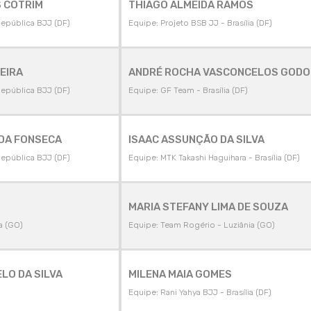
S COTRIM
THIAGO ALMEIDA RAMOS
República BJJ (DF)
Equipe: Projeto BSB JJ - Brasília (DF)
EIRA
ANDRÉ ROCHA VASCONCELOS GODO
República BJJ (DF)
Equipe: GF Team - Brasília (DF)
 DA FONSECA
ISAAC ASSUNÇÃO DA SILVA
República BJJ (DF)
Equipe: MTK Takashi Haguihara - Brasília (DF)
MARIA STEFANY LIMA DE SOUZA
a (GO)
Equipe: Team Rogério - Luziânia (GO)
LO DA SILVA
MILENA MAIA GOMES
Equipe: Rani Yahya BJJ - Brasília (DF)