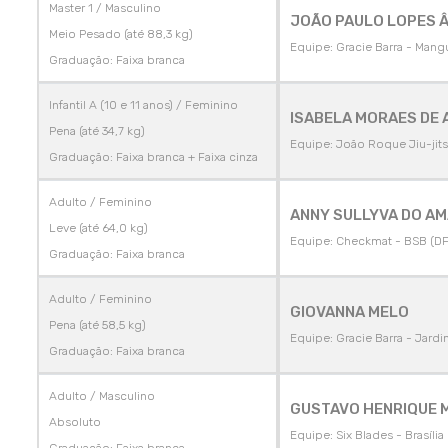
Master 1 / Masculino
JOÃO PAULO LOPES 
Meio Pesado (até 88,3 kg)
Equipe: Gracie Barra - Mangu
Graduação: Faixa branca
Infantil A (10 e 11 anos) / Feminino
ISABELA MORAES DE 
Pena (até 34,7 kg)
Equipe: João Roque Jiu-jitsu
Graduação: Faixa branca + Faixa cinza
Adulto / Feminino
ANNY SULLYVA DO A
Leve (até 64,0 kg)
Equipe: Checkmat - BSB (DF
Graduação: Faixa branca
Adulto / Feminino
GIOVANNA MELO
Pena (até 58,5 kg)
Equipe: Gracie Barra - Jardi
Graduação: Faixa branca
Adulto / Masculino
GUSTAVO HENRIQUE 
Absoluto
Equipe: Six Blades - Brasília