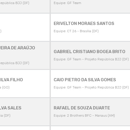
República BJJ (DF)
Equipe: GF Team
ERIVELTON MORAES SANTOS
)
Equipe: CT 26 - Brasília (DF)
UEIRA DE ARAÚJO
GABRIEL CRISTIANO BOGEA BRITO
Equipe: GF Team - Projeto República BJJ (DF)
República BJJ (DF)
ILVA FILHO
CAIO PIETRO DA SILVA GOMES
a (GO)
Equipe: GF Team - Projeto República BJJ (DF)
LVA SALES
RAFAEL DE SOUZA DUARTE
ia (DF)
Equipe: 2 Brothers BFC - Manaus (AM)