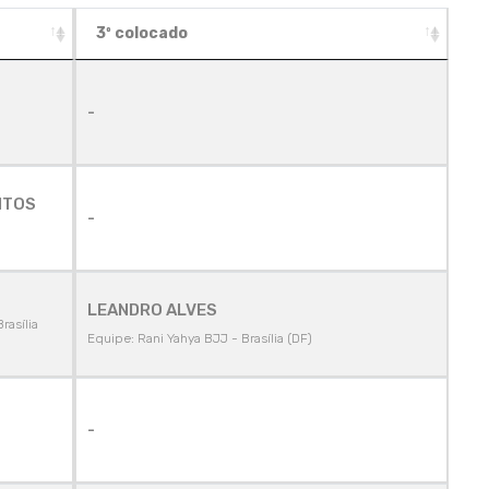
3º colocado
-
NTOS
-
LEANDRO ALVES
rasília
Equipe: Rani Yahya BJJ - Brasília (DF)
-