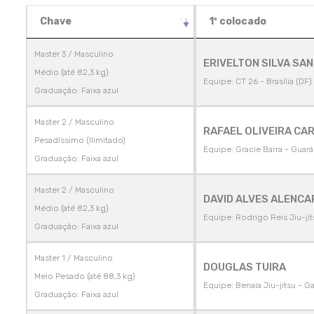
Chave
1º colocado
Master 3 / Masculino
ERIVELTON SILVA SA
Médio (até 82,3 kg)
Equipe: CT 26 - Brasília (DF)
Graduação: Faixa azul
Master 2 / Masculino
RAFAEL OLIVEIRA CA
Pesadíssimo (Ilimitado)
Equipe: Gracie Barra - Guará
Graduação: Faixa azul
Master 2 / Masculino
DAVID ALVES ALENCA
Médio (até 82,3 kg)
Equipe: Rodrigo Reis Jiu-jits
Graduação: Faixa azul
Master 1 / Masculino
DOUGLAS TUIRA
Meio Pesado (até 88,3 kg)
Equipe: Benaia Jiu-jitsu - G
Graduação: Faixa azul