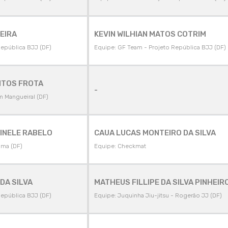
EIRA
KEVIN WILHIAN MATOS COTRIM
República BJJ (DF)
Equipe: GF Team - Projeto República BJJ (DF)
NTOS FROTA
-
m Mangueiral (DF)
INELE RABELO
CAUA LUCAS MONTEIRO DA SILVA
ama (DF)
Equipe: Checkmat
DA SILVA
MATHEUS FILLIPE DA SILVA PINHEIR
República BJJ (DF)
Equipe: Juquinha Jiu-jitsu - Rogerão JJ (DF)