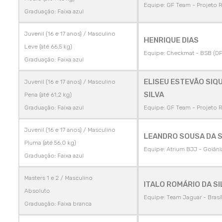
Equipe: GF Team - Projeto 
Graduação: Faixa azul
Juvenil (16 e 17 anos) / Masculino
HENRIQUE DIAS
Leve (até 66,5 kg)
Equipe: Checkmat - BSB (DF
Graduação: Faixa azul
ELISEU ESTEVÃO SIQ
Juvenil (16 e 17 anos) / Masculino
SILVA
Pena (até 61,2 kg)
Graduação: Faixa azul
Equipe: GF Team - Projeto 
Juvenil (16 e 17 anos) / Masculino
LEANDRO SOUSA DA S
Pluma (até 56,0 kg)
Equipe: Atrium BJJ - Goiâni
Graduação: Faixa azul
Masters 1 e 2 / Masculino
ITALO ROMÁRIO DA SI
Absoluto
Equipe: Team Jaguar - Brasíl
Graduação: Faixa branca