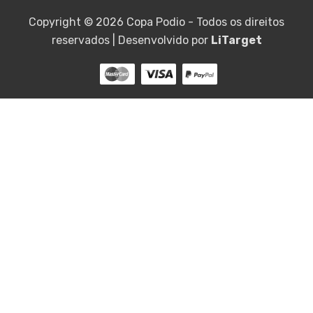
Copyright ©
2026 Copa Podio - Todos os direitos
reservados | Desenvolvido por
LiTarget