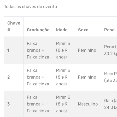
Todas as chaves do evento
Chave
#
Graduação
Idade
Sexo
Peso
Faixa
Mirim B
Pena (
1
branca +
(8 e 9
Feminino
30,2 k
Faixa cinza
anos)
Faixa
Mirim B
Meio 
2
branca +
(8 e 9
Feminino
(até 39
Faixa cinza
anos)
Faixa
Mirim B
Galo (
3
branca +
(8 e 9
Masculino
24,0 k
Faixa cinza
anos)