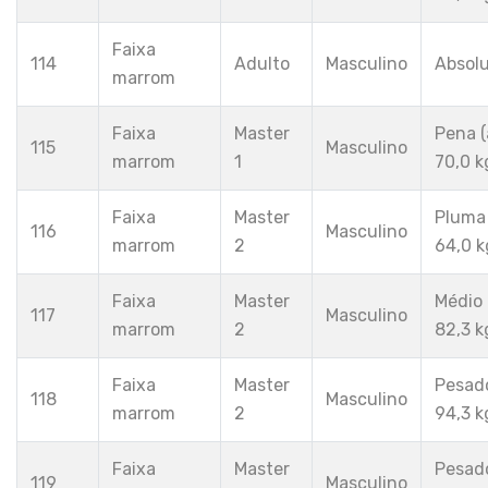
Faixa
114
Adulto
Masculino
Absol
marrom
Faixa
Master
Pena (
115
Masculino
marrom
1
70,0 k
Faixa
Master
Pluma 
116
Masculino
marrom
2
64,0 k
Faixa
Master
Médio 
117
Masculino
marrom
2
82,3 k
Faixa
Master
Pesado
118
Masculino
marrom
2
94,3 k
Faixa
Master
Pesado
119
Masculino