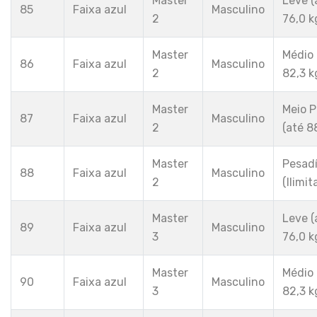
Master
Leve (
85
Faixa azul
Masculino
2
76,0 k
Master
Médio 
86
Faixa azul
Masculino
2
82,3 k
Master
Meio 
87
Faixa azul
Masculino
2
(até 8
Master
Pesad
88
Faixa azul
Masculino
2
(Ilimit
Master
Leve (
89
Faixa azul
Masculino
3
76,0 k
Master
Médio 
90
Faixa azul
Masculino
3
82,3 k