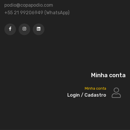
podio@copapodio.com
+55 21 99206949 (WhatsApp)
Minha conta
Minha conta
Login / Cadastro