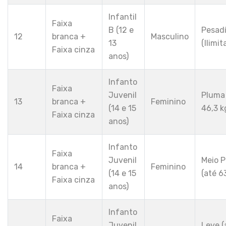
Infantil
Faixa
B (12 e
Pesad
12
branca +
Masculino
13
(Ilimit
Faixa cinza
anos)
Infanto
Faixa
Juvenil
Pluma 
13
branca +
Feminino
(14 e 15
46,3 k
Faixa cinza
anos)
Infanto
Faixa
Juvenil
Meio 
14
branca +
Feminino
(14 e 15
(até 6
Faixa cinza
anos)
Infanto
Faixa
Juvenil
Leve (