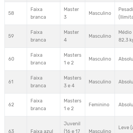
Faixa
Master
Pesad
58
Masculino
branca
3
(Ilimit
Faixa
Master
Médio 
59
Masculino
branca
4
82,3 k
Faixa
Masters
60
Masculino
Absol
branca
1 e 2
Faixa
Masters
61
Masculino
Absol
branca
3 e 4
Faixa
Masters
62
Feminino
Absol
branca
1 e 2
Juvenil
Leve (
63
Faixa azul
(16 e 17
Masculino