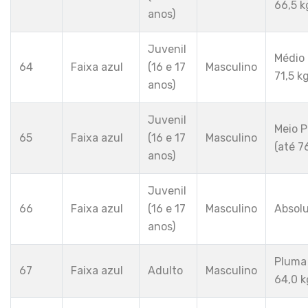
66,5 k
anos)
Juvenil
Médio 
64
Faixa azul
(16 e 17
Masculino
71,5 kg
anos)
Juvenil
Meio 
65
Faixa azul
(16 e 17
Masculino
(até 7
anos)
Juvenil
66
Faixa azul
(16 e 17
Masculino
Absol
anos)
Pluma 
67
Faixa azul
Adulto
Masculino
64,0 k