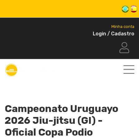
Minha conta
Login / Cadastro
Campeonato Uruguayo
2026 Jiu-jitsu (GI) -
Oficial Copa Podio