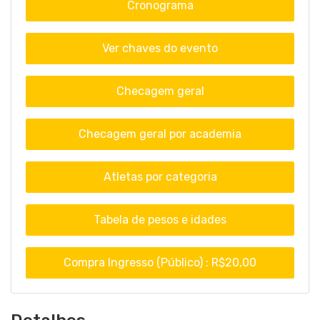
Cronograma
Ver chaves do evento
Checagem geral
Checagem geral por academia
Atletas por categoria
Tabela de pesos e idades
Compra Ingresso (Público) : R$20,00