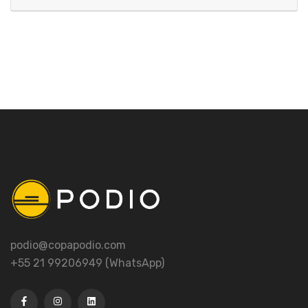
podio@copapodio.com
+55 21 99206949 (WhatsApp)