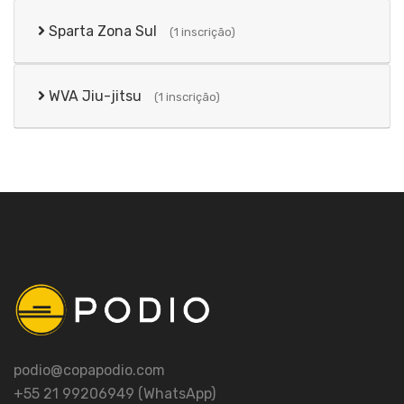
Sparta Zona Sul
(1 inscrição)
WVA Jiu-jitsu
(1 inscrição)
podio@copapodio.com
+55 21 99206949 (WhatsApp)